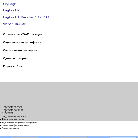
SkyEdge
Hughes HN
Hughes HX. Каналы CIR и CBR
ViaSat LinkStar
Стоимость VSAT станции
Спутниковые телефоны
Сотовым операторам
Сделать запрос
Карта сайта
• Передача голоса
• Передача данных
• Интернет
• Выделенные каналы
• Файловая рассылка
• Удаленное видеонаблюдение
• Видеоконференцсвязь
• Видеовещание