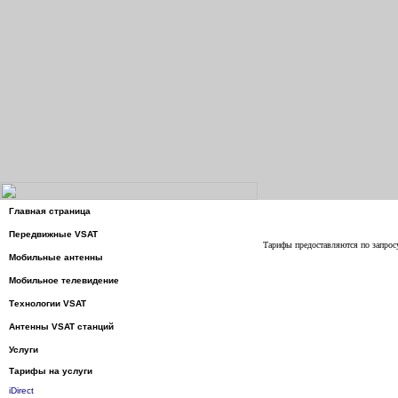
Главная страница
Передвижные VSAT
Тарифы предоставляются по запрос
Мобильные антенны
Мобильное телевидение
Технологии VSAT
Антенны VSAT станций
Услуги
Тарифы на услуги
iDirect