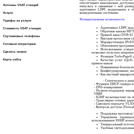
обеспечивает максимально доступну
Антенны VSAT станций
импульса и связанные с ней разм
адаптивное LDPC кодирование в о
Услуги
конкурентными системами.
Функциональные возможности
Тарифы на услуги
Адаптивное LDPC коди
Стоимость VSAT станции
Обратные каналы MF
Прямой канал DVB-S2 
Спутниковые телефоны
Высокая пропускная с
Маршрутизации IPv6/IP
Сотовым операторам
Обновления программн
Использование ускори
Сделать запрос
позволяет получить непревзо
Функция TurboPage® д
Карта сайта
Качество услуг (QoS) 
прямом канале
Повышенная безопаснос
Конфигурирование, мо
Как местный маршрути
- Статическую и дин
- Функции DHCP сервера и
- DNS-кэширование
- Полную поддержку марш
VRRP
- IGMP мультикастинг по л
- Трансляцию сетевых адре
- Сквозную передачу VLAN
- Контроль доступа (Firewa
Поддержка протокола 
Управление термина
использованием SNMP агент
Универсальный источн
Удобные светодиодные