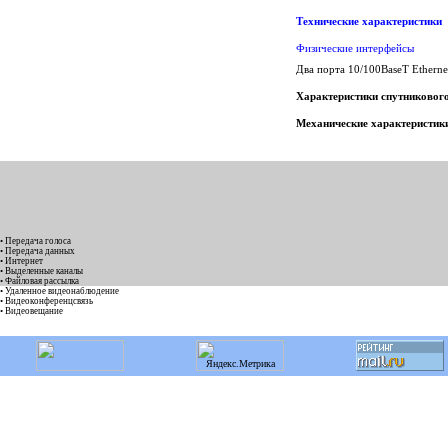
Технические характеристики
Физические интерфейсы
Два порта 10/100BaseT Ethern
Характеристики спутниковог
Механические характеристик
• Передача голоса
• Передача данных
• Интернет
• Выделенные каналы
• Файловая рассылка
• Удаленное видеонаблюдение
• Видеоконференцсвязь
• Видеовещание