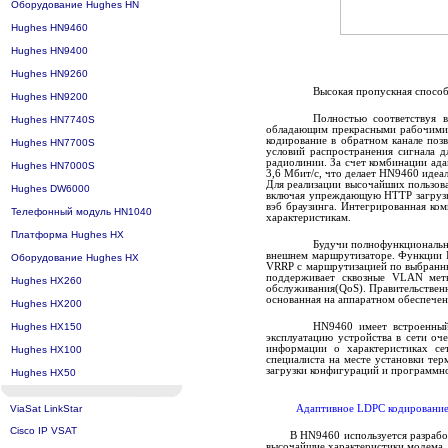
Оборудование Hughes HN
Hughes HN9460
Hughes HN9400
Hughes HN9260
Высокая пропускная способ
Hughes HN9200
Полностью соответствуя 
Hughes HN7740S
обладающим прекрасными рабочими 
кодирование в обратном канале поз
Hughes HN7700S
условий распространения сигнала 
радиолинии. За счет комбинации ад
Hughes HN7000S
3,6 Мбит/с, что делает HN9460 идеа
Для реализации высочайших пользов
Hughes DW6000
включая упреждающую НТТР загрузк
вэб браузинга. Интегрированная ко
Телефонный модуль HN1040
характеристикам.
Платформа Hughes HX
Будучи полнофункциональн
внешнем маршрутизаторе. Функции I
Оборудование Hughes HX
VRRP с маршрутизацией по выбранны
поддерживает сквозные VLAN мет
Hughes HX260
обслуживания(QoS). Правительственны
основанная на аппаратном обеспечен
Hughes HX200
Hughes HX150
HN9460 имеет встроенный
эксплуатацию устройства в сети оч
информации о характеристиках се
Hughes HX100
специалиста на месте установки тер
загрузки конфигураций и программн
Hughes HX50
ViaSat LinkStar
Адаптивное LDPC кодировани
Cisco IP VSAT
В HN9460 используется разрабо
высочайшие характеристики модема.