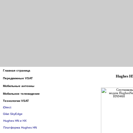
Главная страница
Hughes H
Передвижные VSAT
Мобильные антенны
Мобильное телевидение
Технологии VSAT
iDirect
Gilat SkyEdge
Hughes HN и HX
Платформа Hughes HN